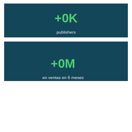
+
0
K
publishers
+
0
M
en ventas en 6 meses
+
0
%
ventas totales de eCommerce en LATAM