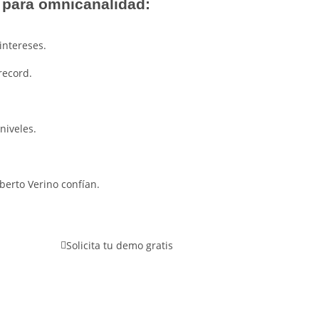
 para omnicanalidad:
intereses.
record.
niveles.
berto Verino confían.
Solicita tu demo gratis