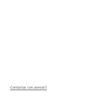
Plataforma Omnicanal de Inteligencia, Activación y fidelizaci
Retail
Contactar con asesor