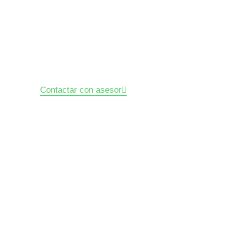
Content & Media
ue mejor resuelve tus retos de contenidos o inversión en m
Contactar con asesor