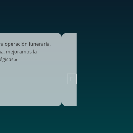
a operación funeraria,
«Y Innovation Hub ha 
rna, mejoramos la
encontramos evaluando su
égicas.»